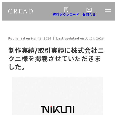
資料ダウンロード
お問合せ
About us
企業情報
Published on
Mar 16, 2026
｜ Last updated on
Jul 01, 2026
制作実績/取引実績に株式会社ニ
クニ様を掲載させていただきま
Business Details
Webサイト制作
事業案内
した。
ECサイト制作
CMS構築・
WordPress制作・
microCMS制作
オウンドメディア制
作