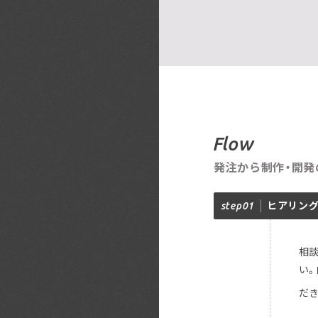
Flow
発注から制作・開発
step01
ヒアリン
相
い
だ