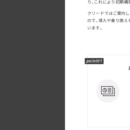
り、これにより初期構
クリードではご案内し
ので、導入や乗り換え
います。