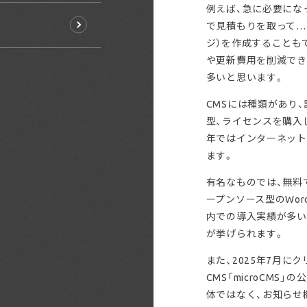
例えば、急に必要にな
で見積もりを取って…
ジ）を作成することも
や更新費用を削減でき
多いと思います。
CMSには種類があり
型、ライセンスを購入
年ではインターネット
ます。
有名なものでは、無料
ープンソース型のWor
内での導入実績が多いパッ
が挙げられます。
また、2025年7月に
CMS「microCMS
体ではなく、お知らせ