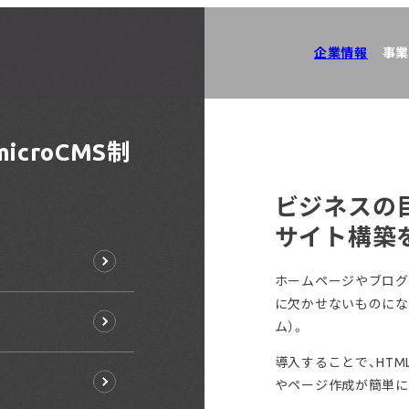
企業情報
事業
icroCMS制
ビジネスの
サイト構築
ホームページやブログ
に欠かせないものにな
ム）。
導入することで、HT
やページ作成が簡単に