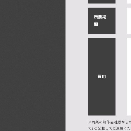
所要期
間
費用
※同業の制作会社様から
て」と記載してご連絡くだ