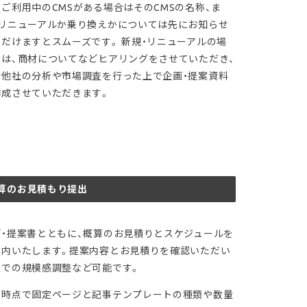
ご利用中のCMSがある場合はそのCMSの名称、ま
、リニューアルか乗り換えかについては先にお知らせ
ただけますとスムーズです。 新規・リニューアルの場
には、商材についてなどヒアリングをさせていただき、
合他社の分析や市場調査を行った上で企画・提案資料
作成させていただきます。
算のお見積もり提出
画・提案書とともに、概算のお見積りとスケジュールを
案内いたします。提案内容とお見積りを確認いただい
上での規模感調整など可能です。
の時点で固定ページと記事テンプレートの種類や数量