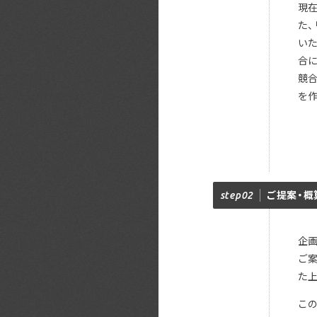
現在
た
い
合
競
を
step02
ご提案・概
企
ご
た
こ