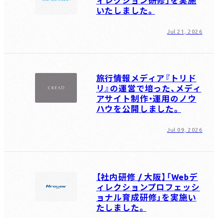
ィレクション研修」を実施
いたしました。
SNS運用代行
Jul 21, 2026
プログラム開発・シ
ステム開発
旅行情報メディア『トリド
リ』の運営で培った、メディ
Works / Clients
アサイト制作・運用のノウ
ハウを公開しました。
制作実績
Jul 09, 2026
Download
資料ダウンロード
【社内研修 / 大阪】「Webデ
ィレクションプロフェッシ
ョナル育成研修」を実施い
Recruit
たしました。
採用情報