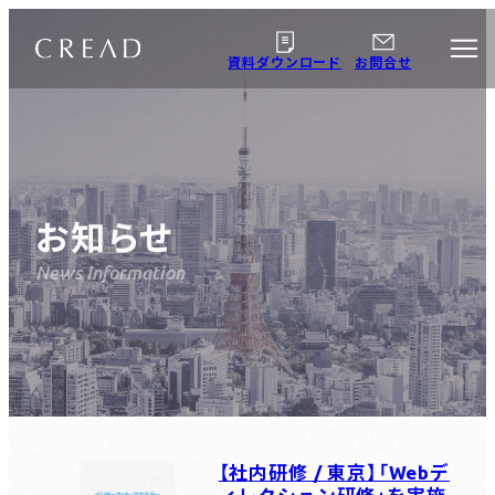
資料ダウンロード
お問合せ
About us
企業情報
お知らせ
Business Details
Webサイト制作
事業案内
ECサイト制作
CMS構築・
WordPress制作・
microCMS制作
オウンドメディア制
【社内研修 / 東京】「Webデ
作