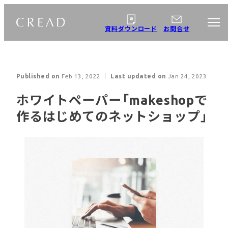
資料ダウンロード
お問合せ
About us
企業情報
Published on
Feb 13, 2022
｜ Last updated on
Jan 24, 2023
ホワイトペーパー「makeshopで
作るはじめてのネットショップ」
Business Details
Webサイト制作
事業案内
ECサイト制作
CMS構築・
WordPress制作・
microCMS制作
オウンドメディア制
作